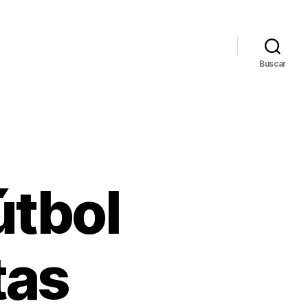
Buscar
útbol
tas