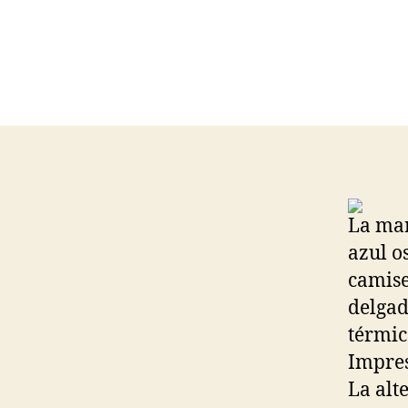
La mar
azul o
camise
delgad
térmic
Impres
La alt