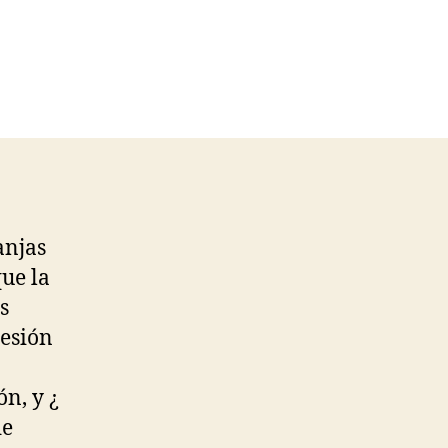
anjas
que la
s
resión
n, y ¿
de