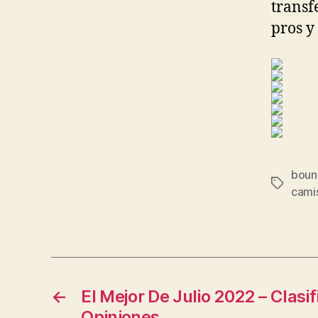
transf
pros y
bount
Etiqueta
cami
←
El Mejor De Julio 2022 – Clasi
Opiniones