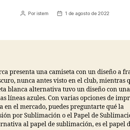
Por
istern
1 de agosto de 2022
Autor
Fecha
de
de
la
la
entrada
entrada
ca presenta una camiseta con un diseño a fr
scuro, nunca antes visto en el club, mientras 
ta blanca alternativa tuvo un diseño con una
as líneas azules. Con varias opciones de imp
a en el mercado, puedes preguntarte qué la
ión por Sublimación o el Papel de Sublimació
ernativa al papel de sublimación, es el papel 