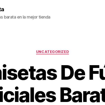
ta
 barata en la mejor tienda
Categorías
UNCATEGORIZED
setas De F
iciales Bara