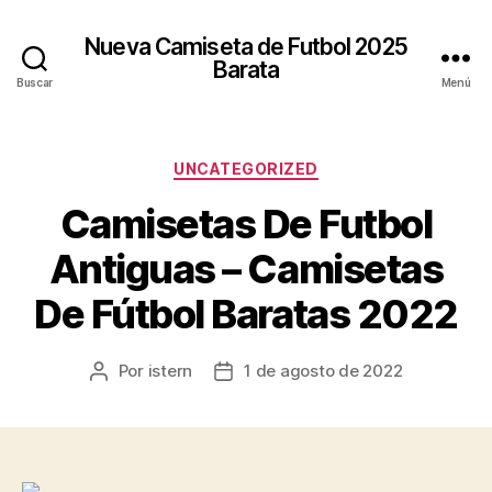
Nueva Camiseta de Futbol 2025
Barata
Buscar
Menú
Categorías
UNCATEGORIZED
Camisetas De Futbol
Antiguas – Camisetas
De Fútbol Baratas 2022
Por
istern
1 de agosto de 2022
Autor
Fecha
de
de
la
la
entrada
entrada