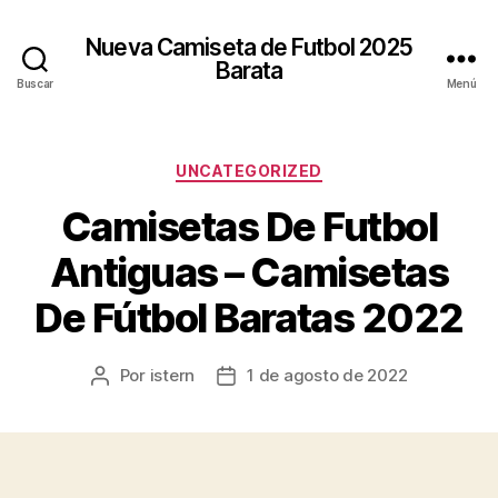
Nueva Camiseta de Futbol 2025
Barata
Buscar
Menú
Categorías
UNCATEGORIZED
Camisetas De Futbol
Antiguas – Camisetas
De Fútbol Baratas 2022
Por
istern
1 de agosto de 2022
Autor
Fecha
de
de
la
la
entrada
entrada