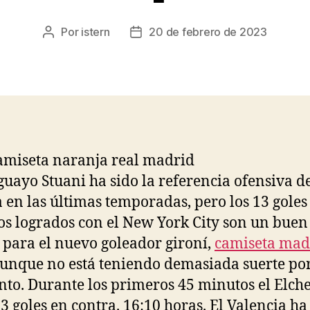
Por
istern
20 de febrero de 2023
Autor
Fecha
de
de
la
la
entrada
entrada
guayo Stuani ha sido la referencia ofensiva d
 en las últimas temporadas, pero los 13 goles
os logrados con el New York City son un buen
 para el nuevo goleador gironí,
camiseta mad
unque no está teniendo demasiada suerte por
o. Durante los primeros 45 minutos el Elche
13 goles en contra. 16:10 horas. El Valencia ha