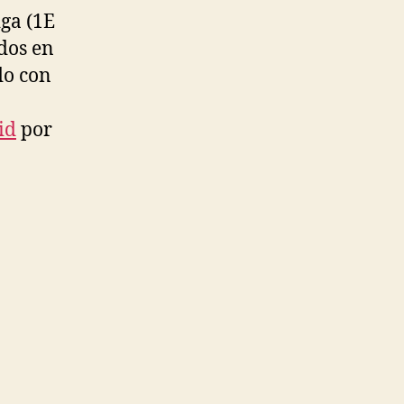
iga (1E
idos en
do con
id
por