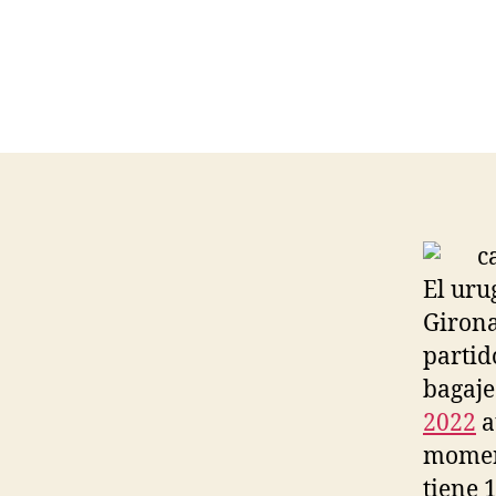
El uru
Girona
partid
bagaje
2022
a
moment
tiene 