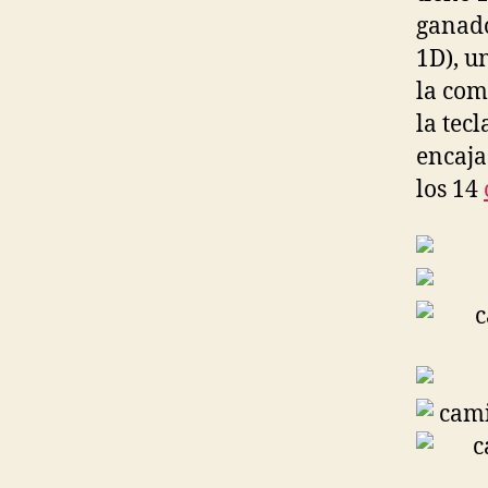
ganado
1D), u
la com
la tecl
encaja
los 14