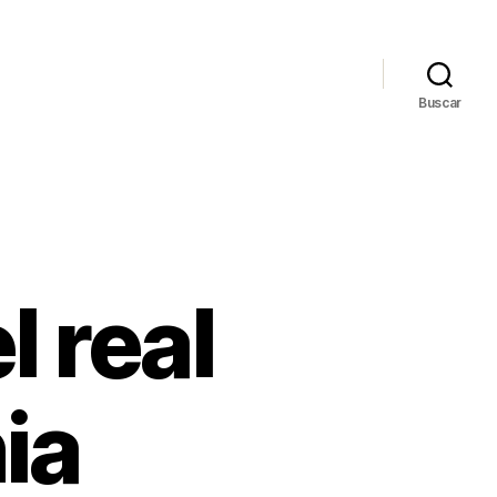
Buscar
l real
ia