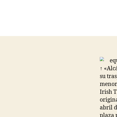
↑ «Alc
su tra
menor 
Irish 
origin
abril 
plaza 