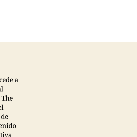
ccede a
al
. The
el
 de
tenido
tiva