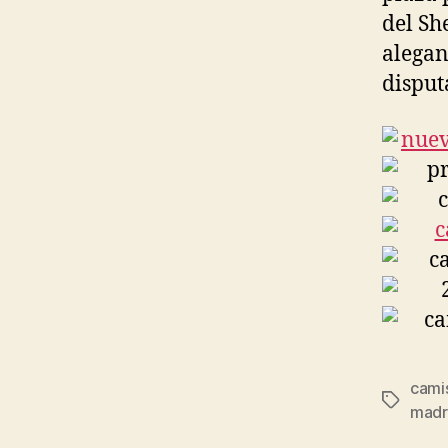
del Sh
alegan
disput
camis
Etiqueta
madr