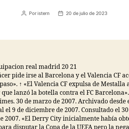
Por
istern
20 de julio de 2023
Autor
Fecha
de
de
la
la
entrada
entrada
ácer pide irse al Barcelona y el Valencia CF a
spaso». ↑ «El Valencia CF expulsa de Mestalla 
que lanzó la botella contra el FC Barcelona»
Times. 30 de marzo de 2007. Archivado desde 
al el 9 de diciembre de 2007. Consultado el 30
de 2007. «El Derry City inicialmente había ob
para disputar la Copa de la UEFA pero la nega