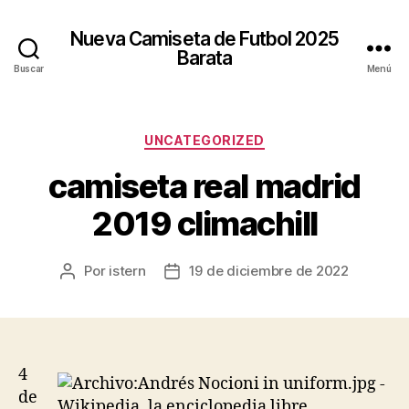
Nueva Camiseta de Futbol 2025
Barata
Buscar
Menú
Categorías
UNCATEGORIZED
camiseta real madrid
2019 climachill
Por
istern
19 de diciembre de 2022
Autor
Fecha
de
de
la
la
entrada
entrada
4
de