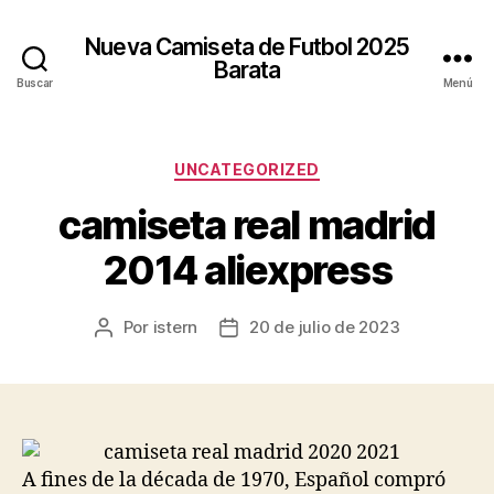
Nueva Camiseta de Futbol 2025
Barata
Buscar
Menú
Categorías
UNCATEGORIZED
camiseta real madrid
2014 aliexpress
Por
istern
20 de julio de 2023
Autor
Fecha
de
de
la
la
entrada
entrada
A fines de la década de 1970, Español compró