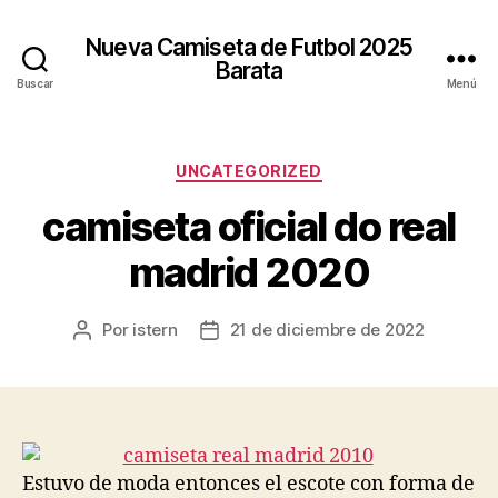
Nueva Camiseta de Futbol 2025
Barata
Buscar
Menú
Categorías
UNCATEGORIZED
camiseta oficial do real
madrid 2020
Por
istern
21 de diciembre de 2022
Autor
Fecha
de
de
la
la
entrada
entrada
Estuvo de moda entonces el escote con forma de