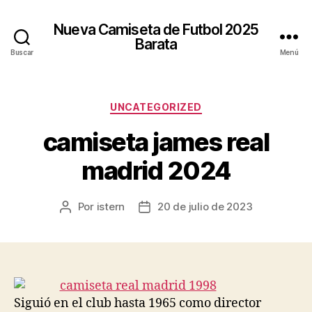
Nueva Camiseta de Futbol 2025
Barata
Buscar
Menú
Categorías
UNCATEGORIZED
camiseta james real
madrid 2024
Por
istern
20 de julio de 2023
Autor
Fecha
de
de
la
la
entrada
entrada
Siguió en el club hasta 1965 como director