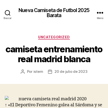
Nueva Camiseta de Futbol 2025
Barata
Buscar
Menú
Categorías
UNCATEGORIZED
camiseta entrenamiento
real madrid blanca
Por
istern
20 de julio de 2023
Autor
Fecha
de
de
la
la
entrada
entrada
↑ «El Deportivo Femenino golea al Sárdoma y se