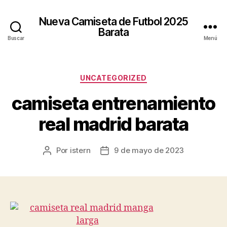
Nueva Camiseta de Futbol 2025
Barata
Buscar
Menú
Categorías
UNCATEGORIZED
camiseta entrenamiento
real madrid barata
Por
istern
9 de mayo de 2023
Autor
Fecha
de
de
la
la
entrada
entrada