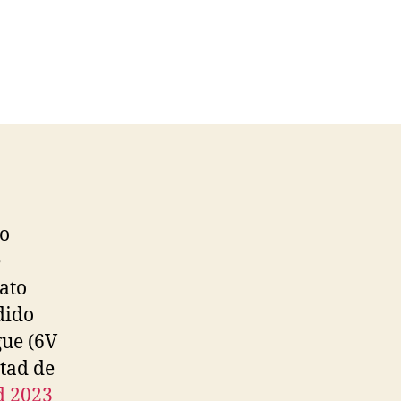
do
e
ato
dido
gue (6V
itad de
d 2023