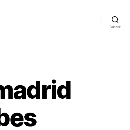
Buscar
 madrid
ubes