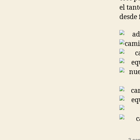
el tan
desde 
3 ca