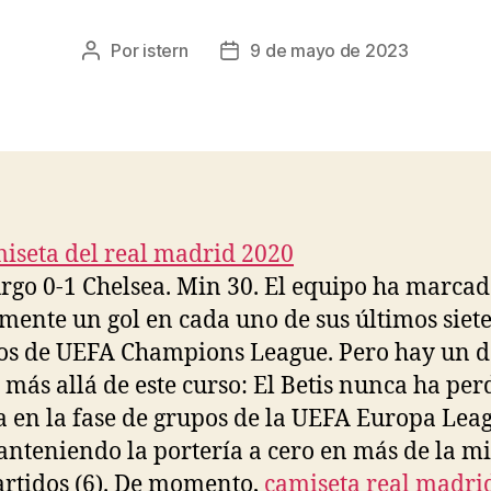
Por
istern
9 de mayo de 2023
Autor
Fecha
de
de
la
la
entrada
entrada
rgo 0-1 Chelsea. Min 30. El equipo ha marca
mente un gol en cada uno de sus últimos siet
os de UEFA Champions League. Pero hay un d
 más allá de este curso: El Betis nunca ha per
a en la fase de grupos de la UEFA Europa Lea
anteniendo la portería a cero en más de la m
artidos (6). De momento,
camiseta real madri