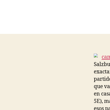
Salzbu
exacta
partid
que va
en cas
5E), m
esos p