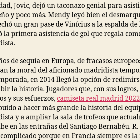
dad, Jovic, dejó un taconazo genial para asisti
eño y poco más. Mendy leyó bien el desmarqu
chó un gran pase de Vinícius a la espalda de
ó la primera asistencia de gol que regala com
ista.
ños de sequía en Europa, de fracasos europeo
n la moral del aficionado madridista temp
emporada, en 2014 llegó la opción de redimirs
bir la historia. Jugadores que, con sus logros,
ros y sus esfuerzos,
camiseta real madrid 2022
buido a hacer más grande la historia del equi
ista y a ampliar la sala de trofeos que actua
ibe en las entrañas del Santiago Bernabéu. R.
 complicado porque en Francia siempre es l