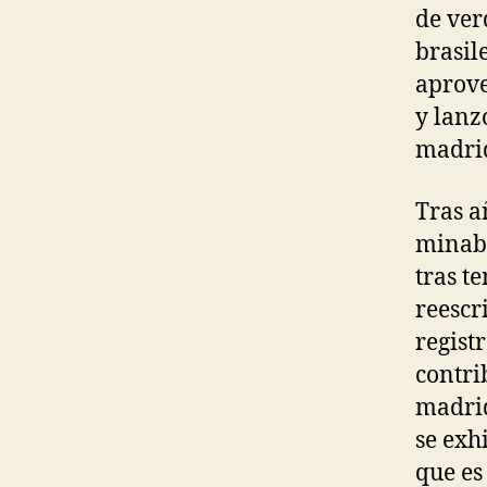
de ver
brasil
aprove
y lanz
madrid
Tras a
minaba
tras t
reescri
regist
contri
madrid
se exh
que es