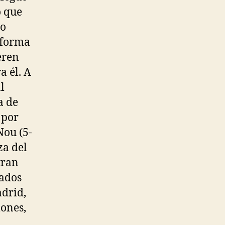
o que
lo
 forma
eren
a él. A
l
a de
 por
Nou (5-
za del
tran
bados
drid,
lones,