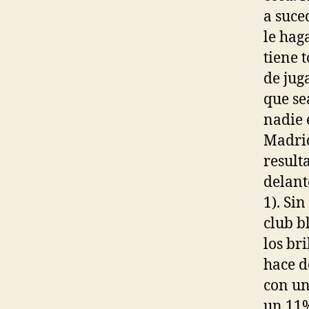
a suce
le haga
tiene 
de jug
que se
nadie 
Madrid
result
delant
1). Si
club b
los br
hace d
con un
un 11%