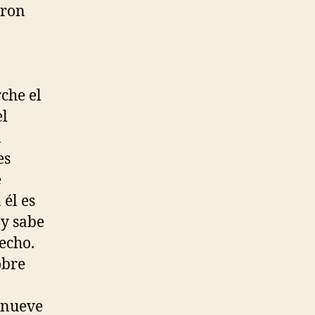
aron
che el
el
a
es
e
él es
 y sabe
hecho.
obre
l nueve