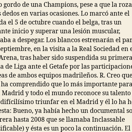
 gordo de una Champions, pese a que la roz
s dedos en varias ocasiones. Lo marcó ante el
a el 5 de octubre cuando el belga, tras un
ante inicio y superar una lesión muscular,
ba a despegar. Los blancos estrenarán el par
septiembre, en la visita a la Real Sociedad en 
Arena, tras haber sido suspendida su primer
a de Liga ante el Getafe por las participacion
as de ambos equipos madrileños. R. Creo qu
ha comprendido que lo más importante para 
l Madrid y todo el mundo reconoce su talento
 difícilísimo triunfar en el Madrid y él lo ha 
sta: Bueno, ya había hecho un documental s
rera hasta 2008 que se llamaba Inclassable
sificable) y ésta es un poco la continuación. E