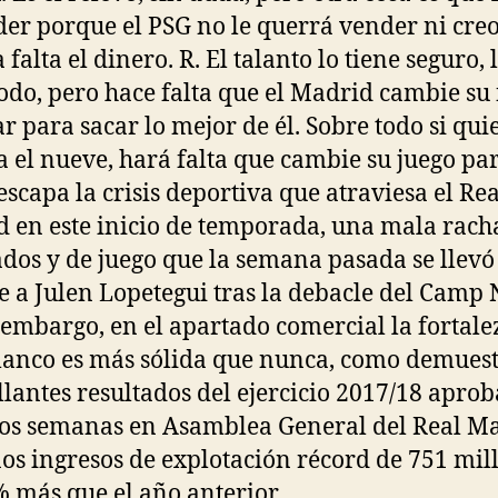
der porque el PSG no le querrá vender ni cre
 falta el dinero. R. El talanto lo tiene seguro, 
todo, pero hace falta que el Madrid cambie su
ar para sacar lo mejor de él. Sobre todo si qui
a el nueve, hará falta que cambie su juego par
escapa la crisis deportiva que atraviesa el Rea
 en este inicio de temporada, una mala rach
ados y de juego que la semana pasada se llevó
e a Julen Lopetegui tras la debacle del Camp 
n embargo, en el apartado comercial la fortale
lanco es más sólida que nunca, como demues
illantes resultados del ejercicio 2017/18 apro
os semanas en Asamblea General del Real Ma
os ingresos de explotación récord de 751 mil
 más que el año anterior.