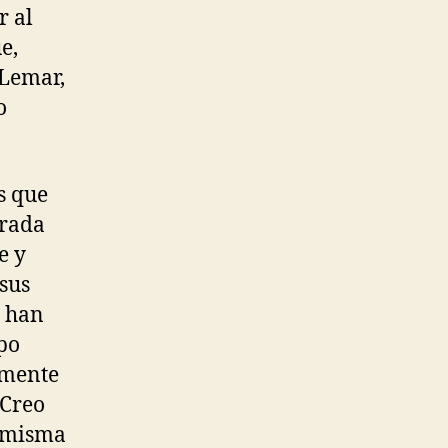
r al
e,
 Lemar,
o
s que
orada
e y
 sus
han
po
lmente
 Creo
a misma