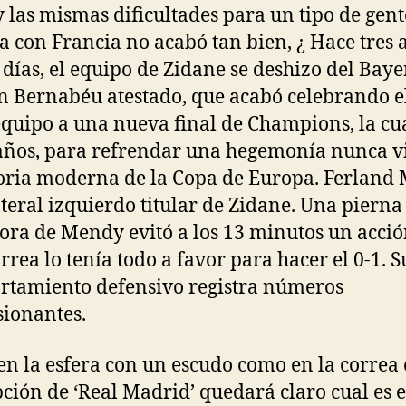
y las mismas dificultades para un tipo de gente
ia con Francia no acabó tan bien, ¿ Hace tres 
 días, el equipo de Zidane se deshizo del Bay
n Bernabéu atestado, que acabó celebrando e
equipo a una nueva final de Champions, la cu
años, para refrendar una hegemonía nunca vi
toria moderna de la Copa de Europa. Ferland
lateral izquierdo titular de Zidane. Una pierna
ora de Mendy evitó a los 13 minutos un acció
rrea lo tenía todo a favor para hacer el 0-1. S
tamiento defensivo registra números
ionantes.
en la esfera con un escudo como en la correa 
pción de ‘Real Madrid’ quedará claro cual es e