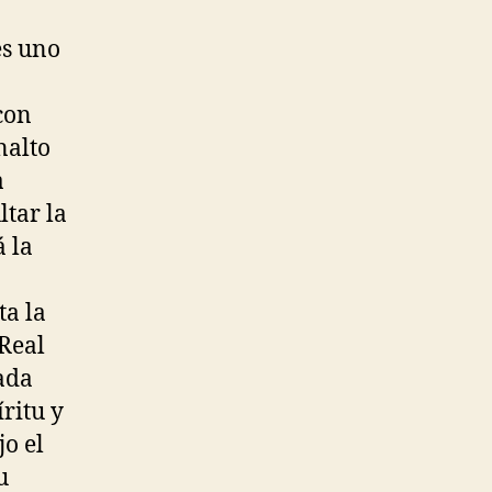
es uno
con
nalto
a
ltar la
 la
a
ta la
 Real
ada
ritu y
jo el
u