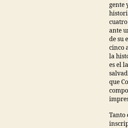
gente 
histor
cuatro
ante u
de su 
cinco 
la his
es el 
salvad
que Co
compor
impres
Tanto 
inscri