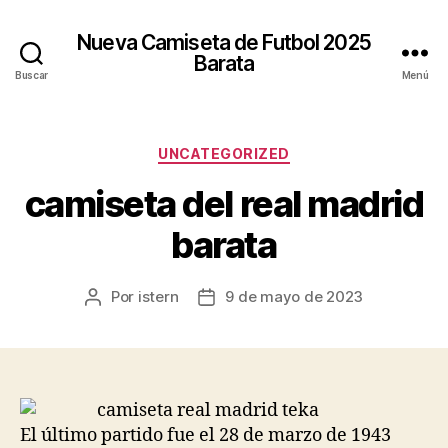
Nueva Camiseta de Futbol 2025
Barata
Buscar
Menú
Categorías
UNCATEGORIZED
camiseta del real madrid
barata
Por
istern
9 de mayo de 2023
Autor
Fecha
de
de
la
la
entrada
entrada
El último partido fue el 28 de marzo de 1943