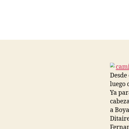
Desde 
luego 
Ya par
cabeza
a Boya
Ditair
Fernan