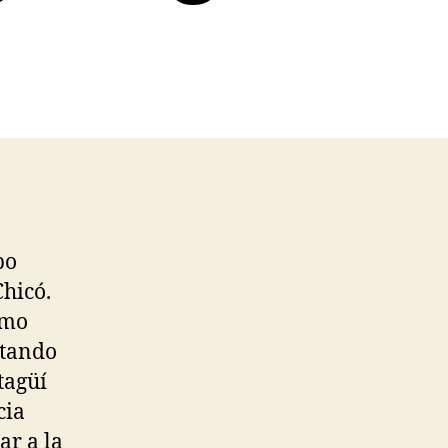
po
Chicó.
omo
ntando
tagüí
cia
ar a la