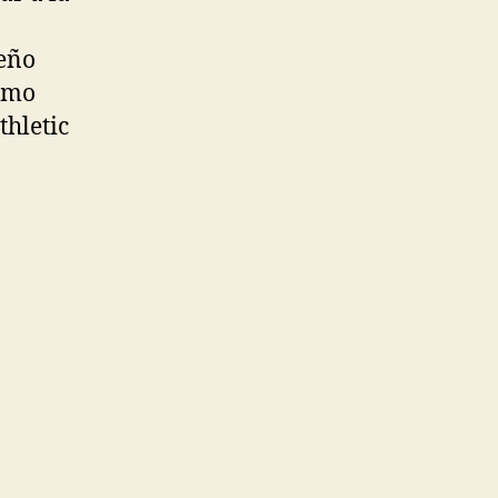
leño
como
thletic