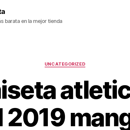
ta
 barata en la mejor tienda
Categorías
UNCATEGORIZED
seta atleti
 2019 mang