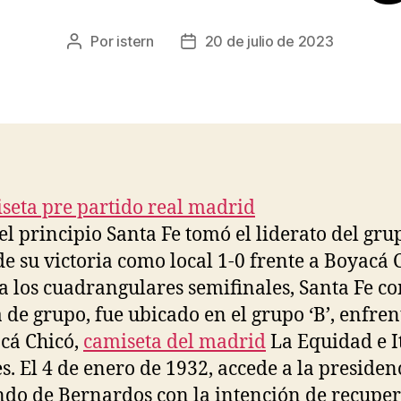
Por
istern
20 de julio de 2023
Autor
Fecha
de
de
la
la
entrada
entrada
el principio Santa Fe tomó el liderato del gru
de su victoria como local 1-0 frente a Boyacá 
a los cuadrangulares semifinales, Santa Fe c
 de grupo, fue ubicado en el grupo ‘B’, enfre
cá Chicó,
camiseta del madrid
La Equidad e I
es. El 4 de enero de 1932, accede a la presiden
do de Bernardos con la intención de recuper