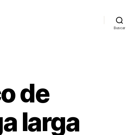
Buscar
co de
a larga