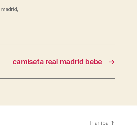
l madrid
,
camiseta real madrid bebe
→
Ir arriba
↑