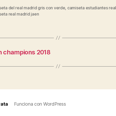
eta del real madrid gris con verde
,
camiseta estudiantes rea
s
eta real madrid jaen
n champions 2018
rata
Funciona con WordPress