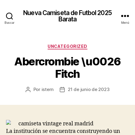
Nueva Camiseta de Futbol 2025
Barata
Buscar
Menú
Categorías
UNCATEGORIZED
Abercrombie \u0026
Fitch
Por
istern
21 de junio de 2023
Autor
Fecha
de
de
la
la
entrada
entrada
La institución se encuentra construyendo un